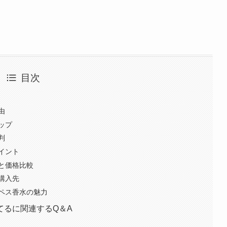
目次
由
ップ
判
イント
と価格比較
購入先
ペス香水の魅力
てるに関連するQ＆A