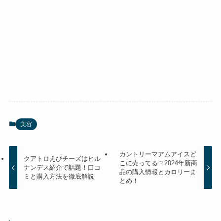
美容
カントリーマアムアイスど
クアトロえびチーズはヒル
こに売ってる？2024年新商
ナンデス紹介で話題！口コ
品の購入情報とカロリーま
ミと購入方法を徹底解説
とめ！