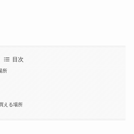
目次
場所
買える場所