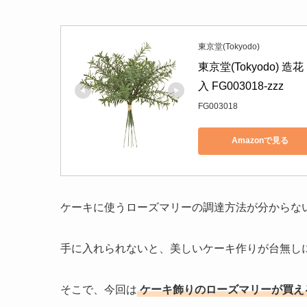
東京堂(Tokyodo)
東京堂(Tokyodo) 
入 FG003018-zzz
FG003018
Amazonで見る
ケーキに使うローズマリーの調達方法が分からな
手に入れられないと、美しいケーキ作りが台無し
そこで、今回は
ケーキ飾りのローズマリーが買え