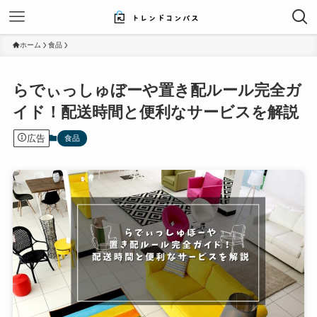
ホーム
食品
らでぃっしゅぼーや置き配ルール完全ガ
イド！配送時間と便利なサービスを解説
広告
食品